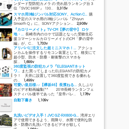
ンダード型防犯カメラ の 売れ筋ランキング台３
位『SV3C 960P 』 130...
3,315v
スマホ用3軸ジンバル対応SONY、Action C...
購
入予定のスマホ用の3軸ジンバル『Zhiyun
Smooth Q 』に、SONYアクション...
2,906v
『カロリーメイト』TV-CM【夢の背中】 ロケ
地・...
長崎市内のロケで話題となった受験生応
援コマーシャルカロリーメイトのCM「夢の背中
編」が、C...
1,733v
アリババに注文した超ミニスマホ！...
アクショ
ンカムを操作するリモコン装置として、格安にて
超小型、防水・防塵・耐衝撃のスマホを
探...
1,699v
360度監視の防犯カメラ『ELEGIANTネット
ワ...
また買ってしまったELEGIANTの防犯カメ
ラ！ 天井に設置して360度監視できる優れも
の...
1,499v
可愛い皇后様♪♪【欅坂46】長濱ねる...
久しぶり
のビデオ動画編集(^^ゞ 2018長崎ランタンフェ
スティバル後半であった『皇帝パレ...
1,178v
自動下書き
1,109v
丸洗いビデオ入手！JVC GZ-RX600-G...
湾岸エリ
アで使用できるよう、雨降り、水際で便利な防
水・防塵の丸洗いできるビデオが欲しく