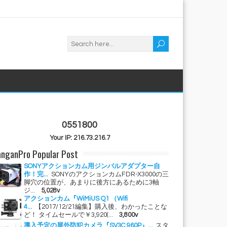
0551800
Your IP: 216.73.216.7
nganPro Popular Post
SONYアクションカム用ジンバルアダプター自
作！完...
SONYのアクションカムFDR-X3000の三
脚穴の位置が、あまりに後方にあるために3軸
ジ...
5,028v
アクションカム『WiMiUS Q1 （Wifi
4...
【2017/12/21編集】購入後、わかったことな
ど！ タイムセールで￥3,920(...
3,800v
導入予定の屋外防犯カメラ『SV3C 960P』...
スタ