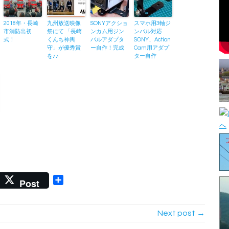
2018年・長崎
九州放送映像
SONYアクショ
スマホ用3軸ジ
市消防出初
祭にて 「長崎
ンカム用ジン
ンバル対応
式！
くんち神輿
バルアダプタ
SONY、Action
守」が優秀賞
ー自作！完成
Cam用アダプ
を♪♪
ター自作
dPress
rint
Post
Next post →