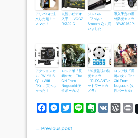
アリババに注
丸洗いビデオ
ジンバル
導入予定の屋
文した超ミニ
入手！JVC GZ-
『Zhiyun
外防犯カメラ
スマホ！
RX600-G
Smooth-Q 』買
『SV3C 960P』
いました！
アクションカ
ロシア版『長
360度監視の防
ロシア版『長
ム『WiMiUS
崎の女』 The
犯カメラ
崎の女』 The
Q1 （Wifi
Girl From
『ELEGIANTネ
Girl From
4K）』買っち
Nagasaki (男
ットワークカ
Nagasaki (女
ゃった！
性ボーカル)
メラ』
性ボーカル)
Facebook
Messenger
Twitter
Line
Evernote
VK
Wor
P
← Previous post