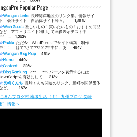
て，...
1,064v
nganPro Popular Page
☆
Wangan Links
長崎湾岸地区のリンク集。情報サイ
ト、会社サイト、自治体サイト等々。 ...
1,585v
☆
Wish Goods
欲しいもの！買いたいもの！おすすめ商品
など、アフェリエイト利用して画像表示テスト中
(^^ゞ...
1,253v
☆
Profile
ただ今、WordPpressでサイト構築、制作
中！！ はて?さて??2017年中に、あ...
494v
☆
Wangan Blog Map
454v
☆
Menu
440v
☆
Contact
225v
☆
Blog Ranking
??? ??? パーツを表示するには
JavaScriptを有効にして...
213v
☆
長崎くんち
長崎くんち関連のリンク。踊町や関係団体
など。 ...
167v