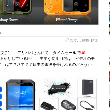
s
スマホ
,
防塵
,
防水
文(^^ゞ アリババさんにて、タイムセールで
US
下がりしている(^^ゞ 主要な使用目的は、ビデオのモ
けど、はて？さて？？日本の電波を受けれるのだろうか