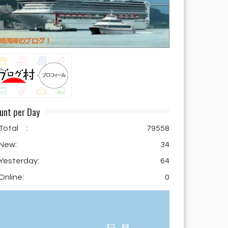
unt per Day
Total :
79558
New:
34
Yesterday:
64
Online:
0