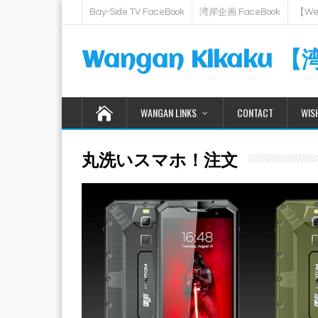
Bay-Side TV FaceBook
湾岸企画 FaceBook
【Web
Wangan Kikaku 
WANGAN LINKS
CONTACT
WIS
丸洗いスマホ！注文