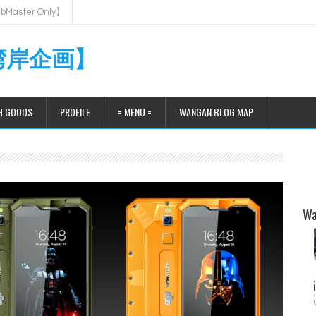
Master Only】
【湾岸企画】
H GOODS
PROFILE
= MENU =
WANGAN BLOG MAP
Wa